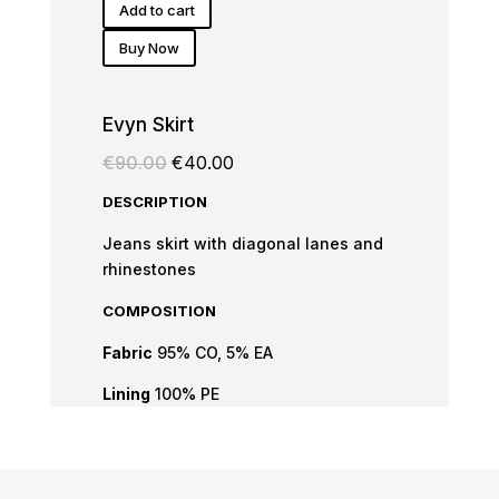
Add to cart
Buy Now
Evyn Skirt
Original
Current
€
90.00
€
40.00
price
price
DESCRIPTION
was:
is:
€90.00.
€40.00.
Jeans skirt with diagonal lanes and
rhinestones
COMPOSITION
Fabric
95% CO, 5% EA
Lining
100% PE