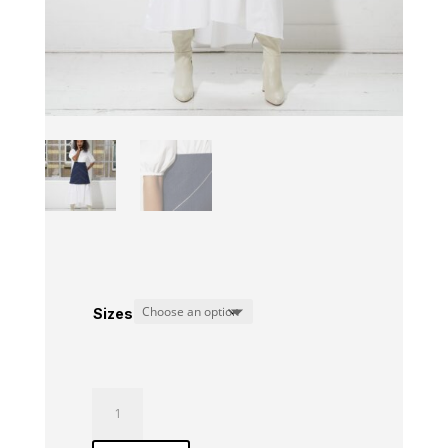
Sizes
Evyn
Skirt
quantity